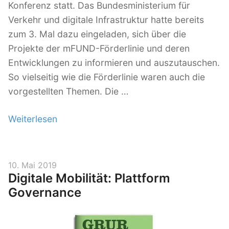
Konferenz statt. Das Bundesministerium für
i
Verkehr und digitale Infrastruktur hatte bereits
t
zum 3. Mal dazu eingeladen, sich über die
ä
Projekte der mFUND-Förderlinie und deren
t
Entwicklungen zu informieren und auszutauschen.
s
So vielseitig wie die Förderlinie waren auch die
s
vorgestellten Themen. Die …
t
e
Weiterlesen
„
u
m
e
F
r
U
V
10. Mai 2019
u
Digitale Mobilität: Plattform
N
e
n
r
Governance
D
g
ö
-
i
f
K
m
f