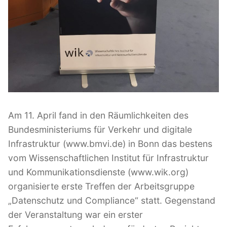
e
r
t
e
G
e
s
c
h
Am 11. April fand in den Räumlichkeiten des
ä
Bundesministeriums für Verkehr und digitale
f
Infrastruktur (www.bmvi.de) in Bonn das bestens
t
vom Wissenschaftlichen Institut für Infrastruktur
s
und Kommunikationsdienste (www.wik.org)
m
organisierte erste Treffen der Arbeitsgruppe
o
„Datenschutz und Compliance“ statt. Gegenstand
d
der Veranstaltung war ein erster