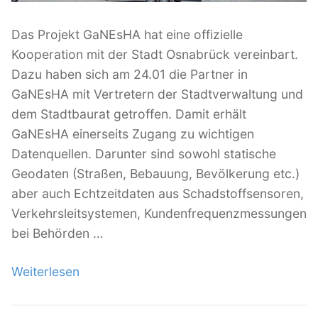
c
M
h
o
Das Projekt GaNEsHA hat eine offizielle
u
b
Kooperation mit der Stadt Osnabrück vereinbart.
n
i
Dazu haben sich am 24.01 die Partner in
g
l
GaNEsHA mit Vertretern der Stadtverwaltung und
“
i
dem Stadtbaurat getroffen. Damit erhält
t
GaNEsHA einerseits Zugang zu wichtigen
ä
Datenquellen. Darunter sind sowohl statische
t
Geodaten (Straßen, Bebauung, Bevölkerung etc.)
4
aber auch Echtzeitdaten aus Schadstoffsensoren,
.
Verkehrsleitsystemen, Kundenfrequenzmessungen
0
bei Behörden …
“
i
Weiterlesen
„
n
O
d
f