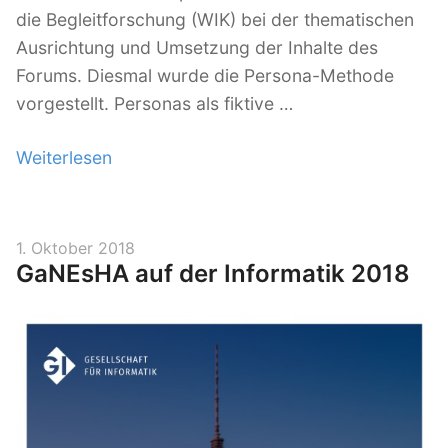
die Begleitforschung (WIK) bei der thematischen
Ausrichtung und Umsetzung der Inhalte des
Forums. Diesmal wurde die Persona-Methode
vorgestellt. Personas als fiktive …
Weiterlesen
„
F
o
r
V
1. Oktober 2018
GaNEsHA auf der Informatik 2018
e
e
r
n
ö
t
f
r
f
e
e
f
n
f
t