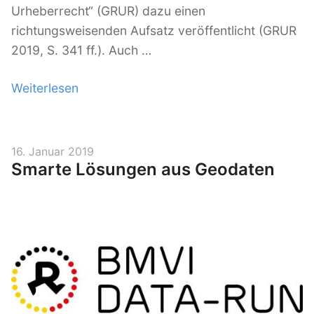
Urheberrecht“ (GRUR) dazu einen
richtungsweisenden Aufsatz veröffentlicht (GRUR
2019, S. 341 ff.). Auch …
Weiterlesen
„
D
i
g
V
16. Januar 2019
Smarte Lösungen aus Geodaten
i
e
r
t
ö
a
f
l
f
e
e
M
n
o
t
l
b