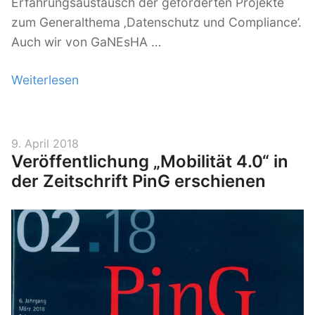
e
Erfahrungsaustausch der geförderten Projekte
l
zum Generalthema ‚Datenschutz und Compliance’.
l
Auch wir von GaNEsHA …
e
Weiterlesen
„
f
A
ü
r
r
b
S
V
9. April 2018
Veröffentlichung „Mobilität 4.0“ in
e
t
e
r
der Zeitschrift PinG erschienen
i
a
ö
t
r
f
s
t
f
g
-
e
r
U
n
u
p
t
l
p
s
i