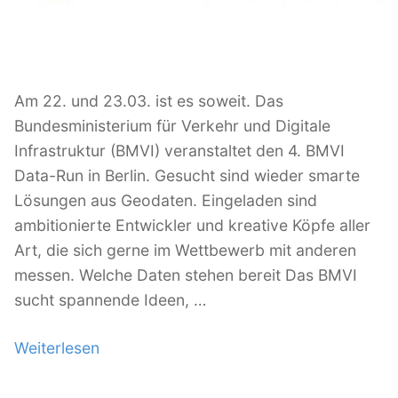
i
i
c
l
h
i
t
t
a
Am 22. und 23.03. ist es soweit. Das
ä
m
Bundesministerium für Verkehr und Digitale
t
Infrastruktur (BMVI) veranstaltet den 4. BMVI
:
Data-Run in Berlin. Gesucht sind wieder smarte
P
Lösungen aus Geodaten. Eingeladen sind
l
ambitionierte Entwickler und kreative Köpfe aller
a
Art, die sich gerne im Wettbewerb mit anderen
t
messen. Welche Daten stehen bereit Das BMVI
t
sucht spannende Ideen, …
f
o
Weiterlesen
„
r
S
m
m