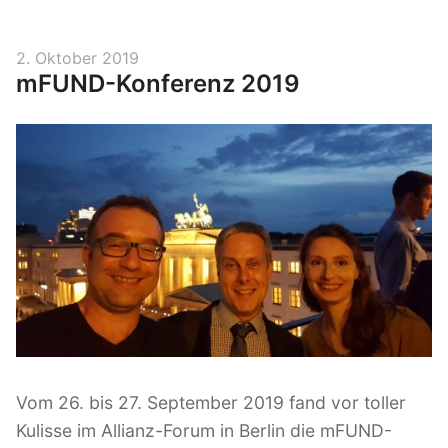
n
t
V
2. Oktober 2019
mFUND-Konferenz 2019
e
e
r
l
ö
l
f
i
f
g
e
e
n
n
t
l
t
i
e
c
M
h
o
t
b
a
Vom 26. bis 27. September 2019 fand vor toller
i
m
Kulisse im Allianz-Forum in Berlin die mFUND-
l