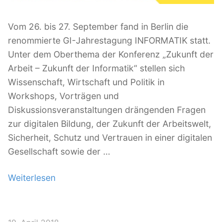
e
f
Vom 26. bis 27. September fand in Berlin die
ü
renommierte GI-Jahrestagung INFORMATIK statt.
r
Unter dem Oberthema der Konferenz „Zukunft der
D
Arbeit – Zukunft der Informatik“ stellen sich
a
Wissenschaft, Wirtschaft und Politik in
t
Workshops, Vorträgen und
e
Diskussionsveranstaltungen drängenden Fragen
n
zur digitalen Bildung, der Zukunft der Arbeitswelt,
b
Sicherheit, Schutz und Vertrauen in einer digitalen
a
Gesellschaft sowie der …
s
i
Weiterlesen
„
e
G
r
a
t
N