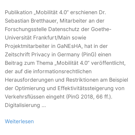
c
h
Publikation „Mobilität 4.0“ erschienen Dr.
u
Sebastian Bretthauer, Mitarbeiter an der
t
Forschungsstelle Datenschutz der Goethe-
z
Universität Frankfurt/Main sowie
u
Projektmitarbeiter in GaNEsHA, hat in der
n
Zeitschrift Privacy in Germany (PinG) einen
d
Beitrag zum Thema „Mobilität 4.0“ veröffentlicht,
C
der auf die informationsrechtlichen
o
Herausforderungen und Restriktionen am Beispiel
m
der Optimierung und Effektivitätssteigerung von
p
Verkehrsflüssen eingeht (PinG 2018, 66 ff.).
l
Digitalisierung …
i
a
Weiterlesen
„
n
V