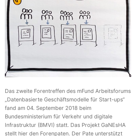
e
o
d
a
t
e
n
“
Das zweite Forentreffen des mFund Arbeitsforums
„Datenbasierte Geschäftsmodelle für Start-ups“
fand am 04. September 2018 beim
Bundesministerium für Verkehr und digitale
Infrastruktur (BMVI) statt. Das Projekt GaNEsHA
stellt hier den Forenpaten. Der Pate unterstützt