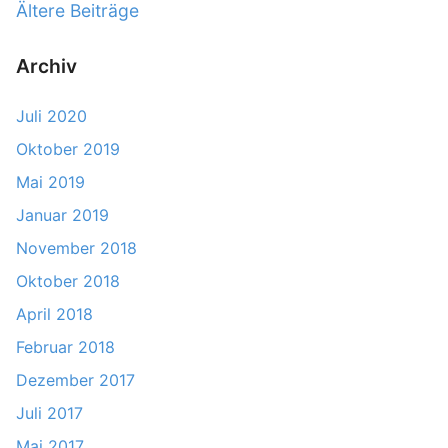
B
Ältere Beiträge
e
f
r
e
i
Archiv
Z
i
z
e
i
t
Juli 2020
i
e
r
Oktober 2019
t
l
a
s
Mai 2019
l
g
c
e
Januar 2019
h
s
K
November 2018
r
o
n
Oktober 2018
i
o
a
April 2018
f
p
v
t
Februar 2018
e
i
P
Dezember 2017
r
i
g
a
Juli 2017
n
a
t
Mai 2017