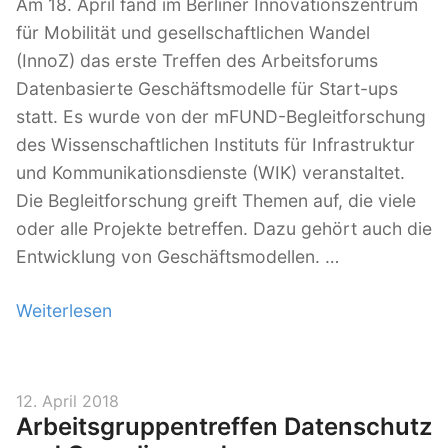
Am 18. April fand im Berliner Innovationszentrum
e
a
für Mobilität und gesellschaftlichen Wandel
“
t
(InnoZ) das erste Treffen des Arbeitsforums
i
Datenbasierte Geschäftsmodelle für Start-ups
k
statt. Es wurde von der mFUND-Begleitforschung
2
des Wissenschaftlichen Instituts für Infrastruktur
0
und Kommunikationsdienste (WIK) veranstaltet.
1
Die Begleitforschung greift Themen auf, die viele
8
oder alle Projekte betreffen. Dazu gehört auch die
“
Entwicklung von Geschäftsmodellen. …
Weiterlesen
„
G
a
N
V
12. April 2018
Arbeitsgruppentreffen Datenschutz
E
e