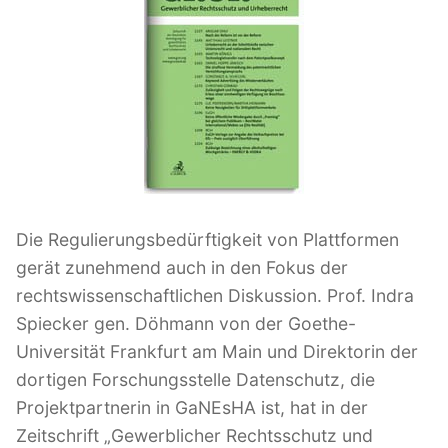
o
e
S
n
n
t
f
t
r
l
e
a
i
r
ß
c
e
e
h
n
t
n
z
a
v
2
m
Die Regulierungsbedürftigkeit von Plattformen
e
0
gerät zunehmend auch in den Fokus der
r
1
rechtswissenschaftlichen Diskussion. Prof. Indra
k
9
Spiecker gen. Döhmann von der Goethe-
e
“
Universität Frankfurt am Main und Direktorin der
h
dortigen Forschungsstelle Datenschutz, die
r
Projektpartnerin in GaNEsHA ist, hat in der
“
Zeitschrift „Gewerblicher Rechtsschutz und