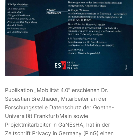
f
e
n
D
a
t
e
n
s
c
h
Publikation „Mobilität 4.0“ erschienen Dr.
u
Sebastian Bretthauer, Mitarbeiter an der
t
Forschungsstelle Datenschutz der Goethe-
z
Universität Frankfurt/Main sowie
u
Projektmitarbeiter in GaNEsHA, hat in der
n
Zeitschrift Privacy in Germany (PinG) einen