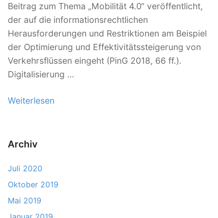
d
Beitrag zum Thema „Mobilität 4.0“ veröffentlicht,
C
der auf die informationsrechtlichen
o
Herausforderungen und Restriktionen am Beispiel
m
der Optimierung und Effektivitätssteigerung von
p
Verkehrsflüssen eingeht (PinG 2018, 66 ff.).
l
Digitalisierung …
i
a
Weiterlesen
„
n
V
c
e
e
r
Archiv
d
ö
e
Juli 2020
f
r
f
Oktober 2019
B
e
Mai 2019
e
n
Januar 2019