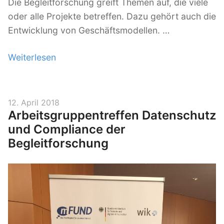
Die Begleitforschung greift Themen auf, die viele
oder alle Projekte betreffen. Dazu gehört auch die
Entwicklung von Geschäftsmodellen. …
Weiterlesen
„
G
a
N
V
12. April 2018
Arbeitsgruppentreffen Datenschutz
E
e
r
und Compliance der
s
ö
Begleitforschung
H
f
A
f
b
e
e
n
i
t
l
„
i