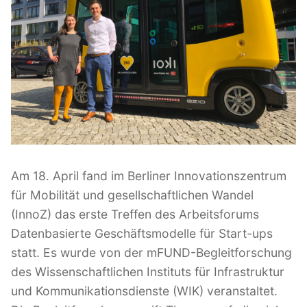
l
i
c
h
t
a
m
Am 18. April fand im Berliner Innovationszentrum
für Mobilität und gesellschaftlichen Wandel
(InnoZ) das erste Treffen des Arbeitsforums
Datenbasierte Geschäftsmodelle für Start-ups
statt. Es wurde von der mFUND-Begleitforschung
des Wissenschaftlichen Instituts für Infrastruktur
und Kommunikationsdienste (WIK) veranstaltet.