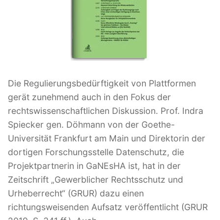
l
i
c
h
t
a
m
Die Regulierungsbedürftigkeit von Plattformen
gerät zunehmend auch in den Fokus der
rechtswissenschaftlichen Diskussion. Prof. Indra
Spiecker gen. Döhmann von der Goethe-
Universität Frankfurt am Main und Direktorin der
dortigen Forschungsstelle Datenschutz, die
Projektpartnerin in GaNEsHA ist, hat in der
Zeitschrift „Gewerblicher Rechtsschutz und
Urheberrecht“ (GRUR) dazu einen
richtungsweisenden Aufsatz veröffentlicht (GRUR