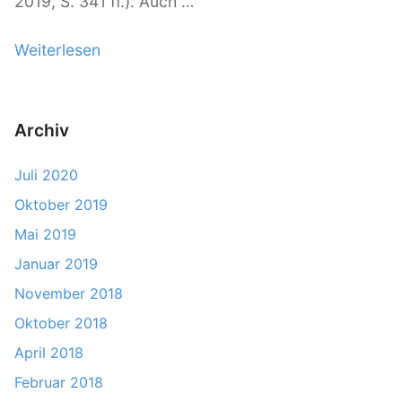
2019, S. 341 ff.). Auch …
Weiterlesen
„
D
i
g
Archiv
i
Juli 2020
t
a
Oktober 2019
l
Mai 2019
e
Januar 2019
M
November 2018
o
Oktober 2018
b
i
April 2018
l
Februar 2018
i