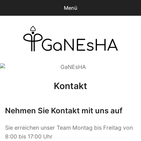
Menü
0
Produkte
-
€0.00
Willkommen bei GaNEsHA
Mitmachen!
GaNEsHA
Technologie
Kontakt
Konsortium
Neuigkeiten
Nehmen Sie Kontakt mit uns auf
Marktplatz
Sie erreichen unser Team Montag bis Freitag von
8:00 bis 17:00 Uhr