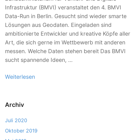
0
Infrastruktur (BMVI) veranstaltet den 4. BMVI
1
Data-Run in Berlin. Gesucht sind wieder smarte
9
Lösungen aus Geodaten. Eingeladen sind
“
ambitionierte Entwickler und kreative Köpfe aller
Art, die sich gerne im Wettbewerb mit anderen
messen. Welche Daten stehen bereit Das BMVI
sucht spannende Ideen, …
Weiterlesen
„
S
m
a
Archiv
r
Juli 2020
t
e
Oktober 2019
L