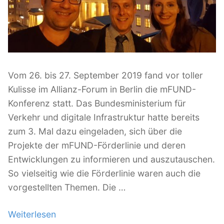
l
i
c
h
t
a
Vom 26. bis 27. September 2019 fand vor toller
m
Kulisse im Allianz-Forum in Berlin die mFUND-
Konferenz statt. Das Bundesministerium für
Verkehr und digitale Infrastruktur hatte bereits
zum 3. Mal dazu eingeladen, sich über die
Projekte der mFUND-Förderlinie und deren
Entwicklungen zu informieren und auszutauschen.
So vielseitig wie die Förderlinie waren auch die
vorgestellten Themen. Die …
Weiterlesen
„