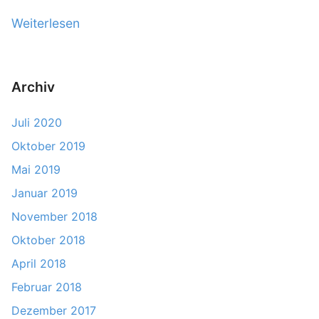
Weiterlesen
„
E
r
s
Archiv
t
Juli 2020
e
s
Oktober 2019
M
Mai 2019
e
Januar 2019
i
November 2018
l
Oktober 2018
e
n
April 2018
s
Februar 2018
t
Dezember 2017