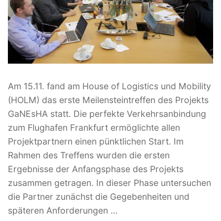
l
i
c
h
t
a
m
Am 15.11. fand am House of Logistics und Mobility
(HOLM) das erste Meilensteintreffen des Projekts
GaNEsHA statt. Die perfekte Verkehrsanbindung
zum Flughafen Frankfurt ermöglichte allen
Projektpartnern einen pünktlichen Start. Im
Rahmen des Treffens wurden die ersten
Ergebnisse der Anfangsphase des Projekts
zusammen getragen. In dieser Phase untersuchen
die Partner zunächst die Gegebenheiten und
späteren Anforderungen …