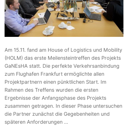
l
i
c
h
t
a
m
Am 15.11. fand am House of Logistics und Mobility
(HOLM) das erste Meilensteintreffen des Projekts
GaNEsHA statt. Die perfekte Verkehrsanbindung
zum Flughafen Frankfurt ermöglichte allen
Projektpartnern einen pünktlichen Start. Im
Rahmen des Treffens wurden die ersten
Ergebnisse der Anfangsphase des Projekts
zusammen getragen. In dieser Phase untersuchen
die Partner zunächst die Gegebenheiten und
späteren Anforderungen …