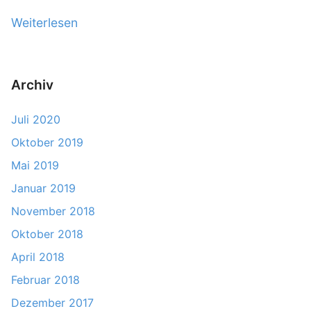
Weiterlesen
„
E
r
s
Archiv
t
Juli 2020
e
s
Oktober 2019
M
Mai 2019
e
Januar 2019
i
November 2018
l
Oktober 2018
e
n
April 2018
s
Februar 2018
t
Dezember 2017